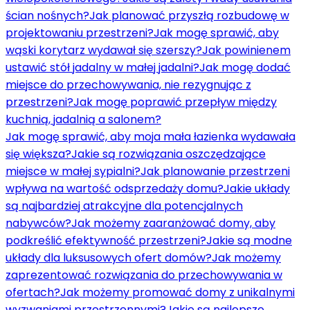
ścian nośnych?
Jak planować przyszłą rozbudowę w
projektowaniu przestrzeni?
Jak mogę sprawić, aby
wąski korytarz wydawał się szerszy?
Jak powinienem
ustawić stół jadalny w małej jadalni?
Jak mogę dodać
miejsce do przechowywania, nie rezygnując z
przestrzeni?
Jak mogę poprawić przepływ między
kuchnią, jadalnią a salonem?
Jak mogę sprawić, aby moja mała łazienka wydawała
się większa?
Jakie są rozwiązania oszczędzające
miejsce w małej sypialni?
Jak planowanie przestrzeni
wpływa na wartość odsprzedaży domu?
Jakie układy
są najbardziej atrakcyjne dla potencjalnych
nabywców?
Jak możemy zaaranżować domy, aby
podkreślić efektywność przestrzeni?
Jakie są modne
układy dla luksusowych ofert domów?
Jak możemy
zaprezentować rozwiązania do przechowywania w
ofertach?
Jak możemy promować domy z unikalnymi
wyzwaniami przestrzennymi?
Jakie są najlepsze