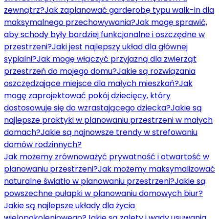
zewnątrz?
Jak zaplanować garderobę typu walk-in dla
maksymalnego przechowywania?
Jak mogę sprawić,
aby schody były bardziej funkcjonalne i oszczędne w
przestrzeni?
Jaki jest najlepszy układ dla głównej
sypialni?
Jak mogę włączyć przyjazną dla zwierząt
przestrzeń do mojego domu?
Jakie są rozwiązania
oszczędzające miejsce dla małych mieszkań?
Jak
mogę zaprojektować pokój dziecięcy, który
dostosowuje się do wzrastającego dziecka?
Jakie są
najlepsze praktyki w planowaniu przestrzeni w małych
domach?
Jakie są najnowsze trendy w strefowaniu
domów rodzinnych?
Jak możemy zrównoważyć prywatność i otwartość w
planowaniu przestrzeni?
Jak możemy maksymalizować
naturalne światło w planowaniu przestrzeni?
Jakie są
powszechne pułapki w planowaniu domowych biur?
Jakie są najlepsze układy dla życia
wielopokoleniowego?
Jakie są zalety i wady usuwania