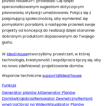
pozwól HouseGPT prowadzić Cię dzięki
spersonalizowanym sugestiom dotyczącym
planowania, stylizacji i umeblowania. Połącz się z
pasjonującą społecznością, aby wymieniać się
pomysłami i poradami, a następnie przenieś swoje
projekty od koncepcji do realizacji dzięki starannie
dobranym produktom dopasowanym do Twojego
gustu.
W
Ideal.House
stworzyliśmy przestrzeń, w której
technologia, kreatywność i współpraca łączą się, aby
na nowo zdefiniować projektowanie domów.
Wsparcie techniczne
support@ideal.house
Funkcja
Generátor planów AI
Generator Planów
Domów
Krajobraz
Renowator Zewnętrzny
Remont
wnętrza
Obraz na Wideo
Wizualizator Planów