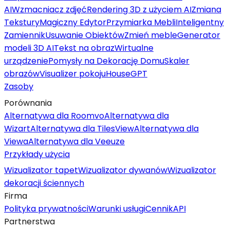
AI
Wzmacniacz zdjęć
Rendering 3D z użyciem AI
Zmiana
Tekstury
Magiczny Edytor
Przymiarka Mebli
Inteligentny
Zamiennik
Usuwanie Obiektów
Zmień meble
Generator
modeli 3D AI
Tekst na obraz
Wirtualne
urządzenie
Pomysły na Dekorację Domu
Skaler
obrazów
Visualizer pokoju
HouseGPT
Zasoby
Porównania
Alternatywa dla Roomvo
Alternatywa dla
Wizart
Alternatywa dla TilesView
Alternatywa dla
Viewa
Alternatywa dla Veeuze
Przykłady użycia
Wizualizator tapet
Wizualizator dywanów
Wizualizator
dekoracji ściennych
Firma
Polityka prywatności
Warunki usługi
Cennik
API
Partnerstwa