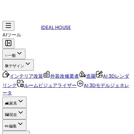
IDEAL HOUSE
AIツール
✨
一般
🛠️
デザイン
インテリア改装
外装改修業者
造園
AI 3Dレンダ
リング
ルームビジュアライザー
AI 3Dモデルジェネレ
ータ
🛋️
家具
🖼️
現在
✏️
編集