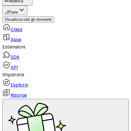
✏️
Modifica
📐
Piano
Visualizza tutti gli strumenti
Casa
Asse
Estensioni
SDK
API
Imparare
Esplora
Risorse