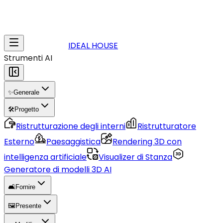
IDEAL HOUSE
Strumenti AI
✨
Generale
🛠️
Progetto
Ristrutturazione degli interni
Ristrutturatore
Esterno
Paesaggistica
Rendering 3D con
intelligenza artificiale
Visualizer di Stanza
Generatore di modelli 3D AI
🛋️
Fornire
🖼️
Presente