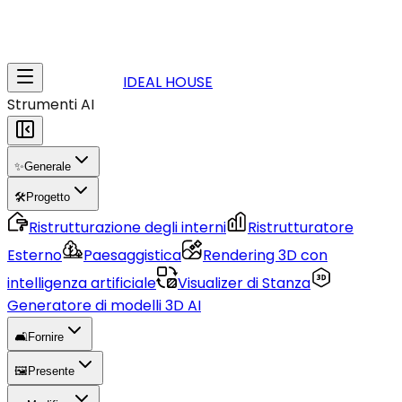
IDEAL HOUSE
Strumenti AI
✨
Generale
🛠️
Progetto
Ristrutturazione degli interni
Ristrutturatore
Esterno
Paesaggistica
Rendering 3D con
intelligenza artificiale
Visualizer di Stanza
Generatore di modelli 3D AI
🛋️
Fornire
🖼️
Presente