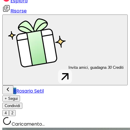
Esplora
Risorse
Invita amici, guadagna
30
Crediti
R
Rosario Setil
+ Segui
Condividi
4
2
Caricamento...