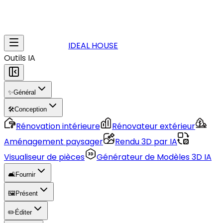
IDEAL HOUSE
Outils IA
✨
Général
🛠️
Conception
Rénovation intérieure
Rénovateur extérieur
Aménagement paysager
Rendu 3D par IA
Visualiseur de pièces
Générateur de Modèles 3D IA
🛋️
Fournir
🖼️
Présent
✏️
Éditer