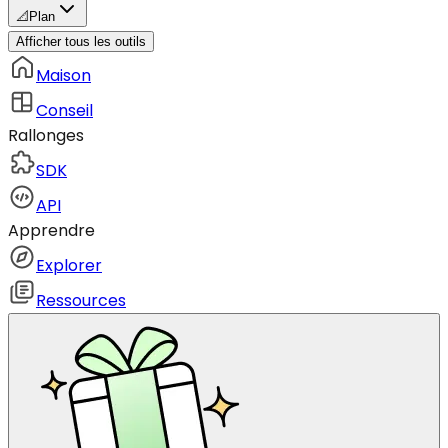
📐
Plan
Afficher tous les outils
Maison
Conseil
Rallonges
SDK
API
Apprendre
Explorer
Ressources