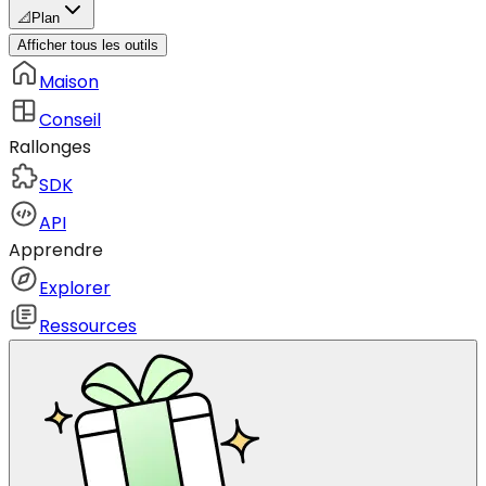
📐
Plan
Afficher tous les outils
Maison
Conseil
Rallonges
SDK
API
Apprendre
Explorer
Ressources