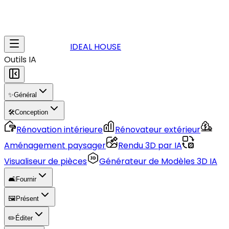
IDEAL HOUSE
Outils IA
✨
Général
🛠️
Conception
Rénovation intérieure
Rénovateur extérieur
Aménagement paysager
Rendu 3D par IA
Visualiseur de pièces
Générateur de Modèles 3D IA
🛋️
Fournir
🖼️
Présent
✏️
Éditer