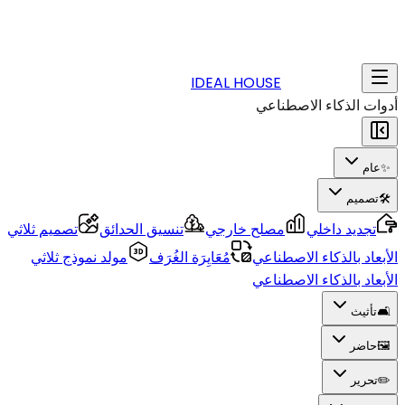
IDEAL HOUSE
أدوات الذكاء الاصطناعي
✨
عام
🛠️
تصميم
تجديد داخلي
مصلح خارجي
تنسيق الحدائق
تصميم ثلاثي
الأبعاد بالذكاء الاصطناعي
مُعَايِرَة الغُرَف
مولد نموذج ثلاثي
الأبعاد بالذكاء الاصطناعي
🛋️
تأثيث
🖼️
حاضر
✏️
تحرير