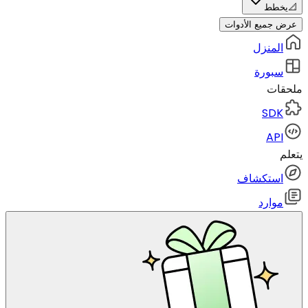
📐
يخطط
عرض جميع الأدوات
المنزل
سبورة
ملحقات
SDK
API
يتعلم
استكشاف
موارد