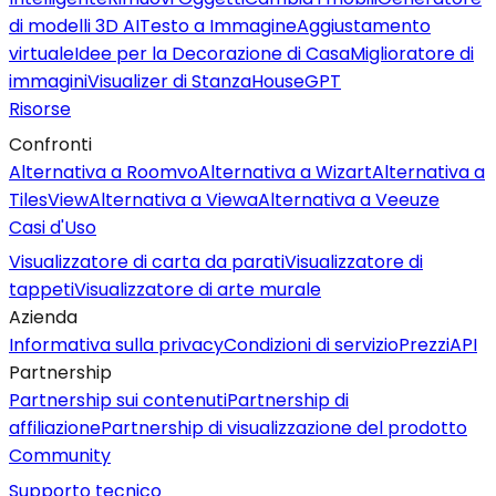
di modelli 3D AI
Testo a Immagine
Aggiustamento
virtuale
Idee per la Decorazione di Casa
Miglioratore di
immagini
Visualizer di Stanza
HouseGPT
Risorse
Confronti
Alternativa a Roomvo
Alternativa a Wizart
Alternativa a
TilesView
Alternativa a Viewa
Alternativa a Veeuze
Casi d'Uso
Visualizzatore di carta da parati
Visualizzatore di
tappeti
Visualizzatore di arte murale
Azienda
Informativa sulla privacy
Condizioni di servizio
Prezzi
API
Partnership
Partnership sui contenuti
Partnership di
affiliazione
Partnership di visualizzazione del prodotto
Community
Supporto tecnico