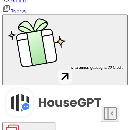
Esplora
Risorse
Invita amici, guadagna
30
Crediti