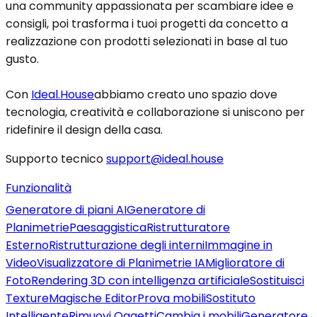
una community appassionata per scambiare idee e
consigli, poi trasforma i tuoi progetti da concetto a
realizzazione con prodotti selezionati in base al tuo
gusto.
Con
Ideal.House
abbiamo creato uno spazio dove
tecnologia, creatività e collaborazione si uniscono per
ridefinire il design della casa.
Supporto tecnico
support@ideal.house
Funzionalità
Generatore di piani AI
Generatore di
Planimetrie
Paesaggistica
Ristrutturatore
Esterno
Ristrutturazione degli interni
Immagine in
Video
Visualizzatore di Planimetrie IA
Miglioratore di
Foto
Rendering 3D con intelligenza artificiale
Sostituisci
Texture
Magische Editor
Prova mobili
Sostituto
Intelligente
Rimuovi Oggetti
Cambia i mobili
Generatore