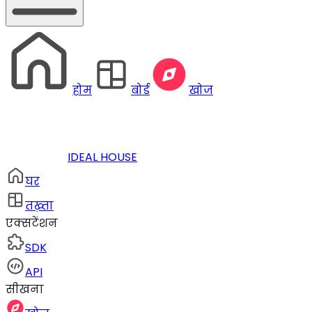
होम
बोर्ड
खोज
IDEAL HOUSE
घर
तख़्ता
एक्सटेंशन
SDK
API
सीखना