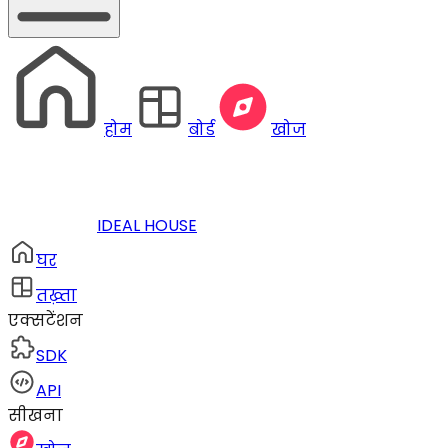
होम
बोर्ड
खोज
IDEAL HOUSE
घर
तख़्ता
एक्सटेंशन
SDK
API
सीखना