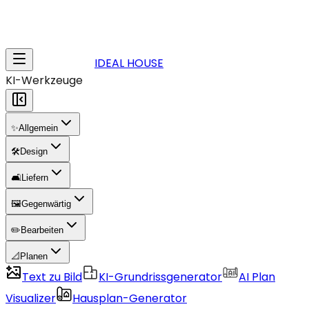
IDEAL HOUSE
KI-Werkzeuge
✨
Allgemein
🛠️
Design
🛋️
Liefern
🖼️
Gegenwärtig
✏️
Bearbeiten
📐
Planen
Text zu Bild
KI-Grundrissgenerator
AI Plan
Visualizer
Hausplan-Generator