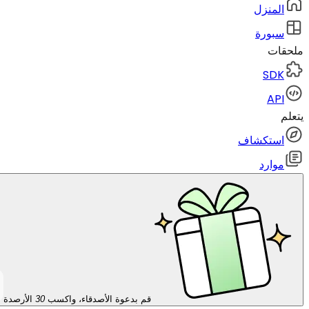
المنزل
سبورة
ملحقات
SDK
API
يتعلم
استكشاف
موارد
قم بدعوة الأصدقاء، واكسب
30
الأرصدة