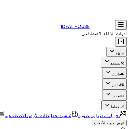
IDEAL HOUSE
أدوات الذكاء الاصطناعي
✨
عام
🛠️
تصميم
🛋️
تأثيث
🖼️
حاضر
✏️
تحرير
📐
يخطط
تحويل النص إلى صورة
مُنشئ تخطيطات الأرض الاصطناعية
عرض جميع الأدوات