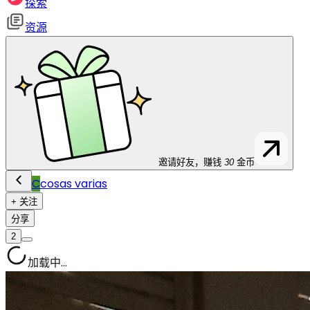
探索
资源
邀请好友，赚钱
30
金币
C
cosas varias
+ 关注
分享
2
加载中...