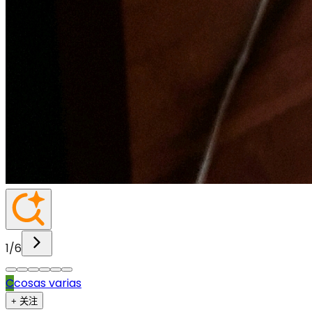
1
/
6
C
cosas varias
+ 关注