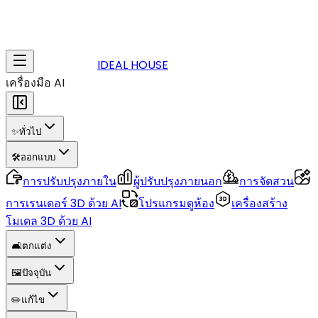
IDEAL HOUSE
เครื่องมือ AI
✨
ทั่วไป
🛠️
ออกแบบ
การปรับปรุงภายใน
ผู้ปรับปรุงภายนอก
การจัดสวน
การเรนเดอร์ 3D ด้วย AI
โปรแกรมดูห้อง
เครื่องสร้าง
โมเดล 3D ด้วย AI
🛋️
ตกแต่ง
🖼️
ปัจจุบัน
✏️
แก้ไข