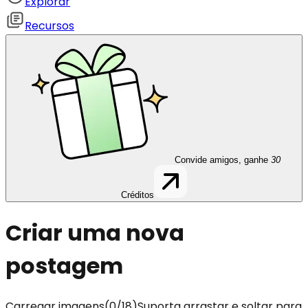
Explorar
Recursos
Convide amigos, ganhe
30
Créditos
Criar uma nova
postagem
Carregar imagens
(
0
/
18
)
Suporta arrastar e soltar para