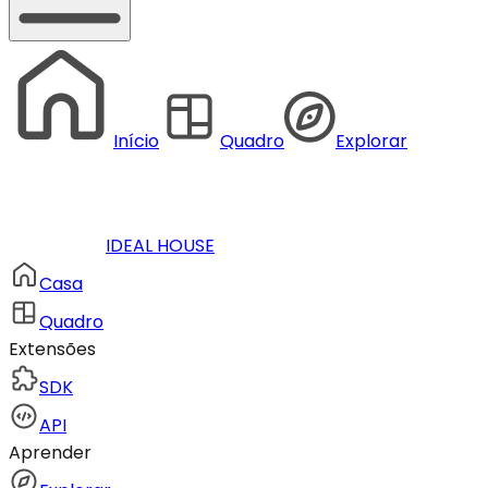
Início
Quadro
Explorar
IDEAL HOUSE
Casa
Quadro
Extensões
SDK
API
Aprender