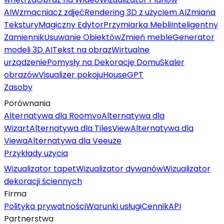
AI
Wzmacniacz zdjęć
Rendering 3D z użyciem AI
Zmiana
Tekstury
Magiczny Edytor
Przymiarka Mebli
Inteligentny
Zamiennik
Usuwanie Obiektów
Zmień meble
Generator
modeli 3D AI
Tekst na obraz
Wirtualne
urządzenie
Pomysły na Dekorację Domu
Skaler
obrazów
Visualizer pokoju
HouseGPT
Zasoby
Porównania
Alternatywa dla Roomvo
Alternatywa dla
Wizart
Alternatywa dla TilesView
Alternatywa dla
Viewa
Alternatywa dla Veeuze
Przykłady użycia
Wizualizator tapet
Wizualizator dywanów
Wizualizator
dekoracji ściennych
Firma
Polityka prywatności
Warunki usługi
Cennik
API
Partnerstwa