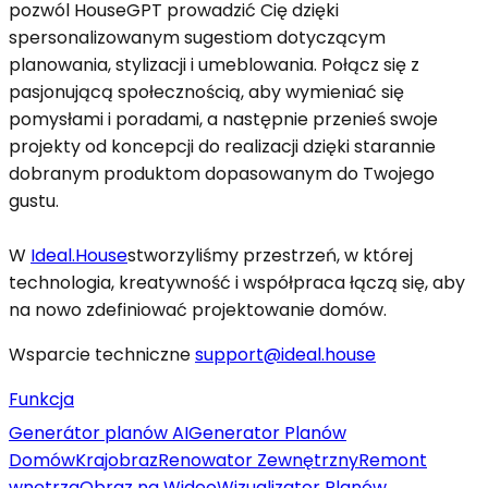
pozwól HouseGPT prowadzić Cię dzięki
spersonalizowanym sugestiom dotyczącym
planowania, stylizacji i umeblowania. Połącz się z
pasjonującą społecznością, aby wymieniać się
pomysłami i poradami, a następnie przenieś swoje
projekty od koncepcji do realizacji dzięki starannie
dobranym produktom dopasowanym do Twojego
gustu.
W
Ideal.House
stworzyliśmy przestrzeń, w której
technologia, kreatywność i współpraca łączą się, aby
na nowo zdefiniować projektowanie domów.
Wsparcie techniczne
support@ideal.house
Funkcja
Generátor planów AI
Generator Planów
Domów
Krajobraz
Renowator Zewnętrzny
Remont
wnętrza
Obraz na Wideo
Wizualizator Planów