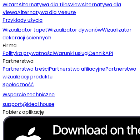
Wizart
Alternatywa dla TilesView
Alternatywa dla
Viewa
Alternatywa dla Veeuze
Przykłady użycia
Wizualizator tapet
Wizualizator dywanów
Wizualizator
dekoracji ściennych
Firma
Polityka prywatności
Warunki usługi
Cennik
API
Partnerstwa
Partnerstwo treści
Partnerstwo afiliacyjne
Partnerstwo
wizualizacji produktu
Społeczność
Wsparcie techniczne
support@ideal.house
Pobierz aplikację