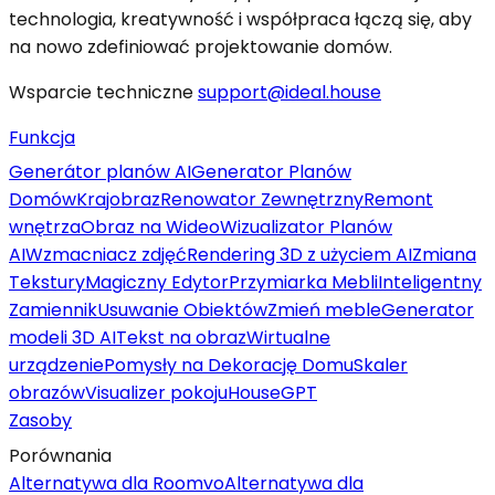
technologia, kreatywność i współpraca łączą się, aby
na nowo zdefiniować projektowanie domów.
Wsparcie techniczne
support@ideal.house
Funkcja
Generátor planów AI
Generator Planów
Domów
Krajobraz
Renowator Zewnętrzny
Remont
wnętrza
Obraz na Wideo
Wizualizator Planów
AI
Wzmacniacz zdjęć
Rendering 3D z użyciem AI
Zmiana
Tekstury
Magiczny Edytor
Przymiarka Mebli
Inteligentny
Zamiennik
Usuwanie Obiektów
Zmień meble
Generator
modeli 3D AI
Tekst na obraz
Wirtualne
urządzenie
Pomysły na Dekorację Domu
Skaler
obrazów
Visualizer pokoju
HouseGPT
Zasoby
Porównania
Alternatywa dla Roomvo
Alternatywa dla