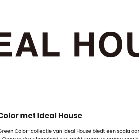
Color met Ideal House
 Green Color-collectie van Ideal House biedt een scala aa
g. Omarm de schoonheid van mold green en creëer een h