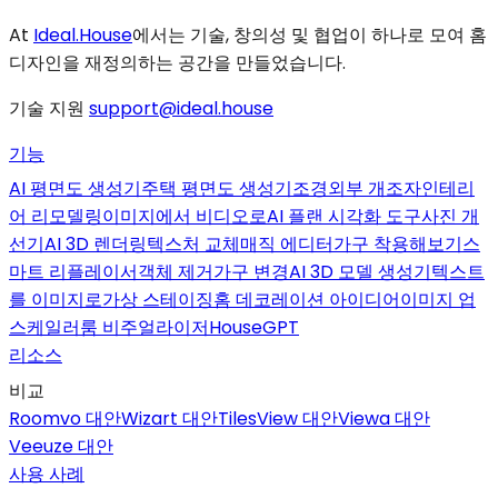
At
Ideal.House
에서는 기술, 창의성 및 협업이 하나로 모여 홈
디자인을 재정의하는 공간을 만들었습니다.
기술 지원
support@ideal.house
기능
AI 평면도 생성기
주택 평면도 생성기
조경
외부 개조자
인테리
어 리모델링
이미지에서 비디오로
AI 플랜 시각화 도구
사진 개
선기
AI 3D 렌더링
텍스처 교체
매직 에디터
가구 착용해보기
스
마트 리플레이서
객체 제거
가구 변경
AI 3D 모델 생성기
텍스트
를 이미지로
가상 스테이징
홈 데코레이션 아이디어
이미지 업
스케일러
룸 비주얼라이저
HouseGPT
리소스
비교
Roomvo 대안
Wizart 대안
TilesView 대안
Viewa 대안
Veeuze 대안
사용 사례