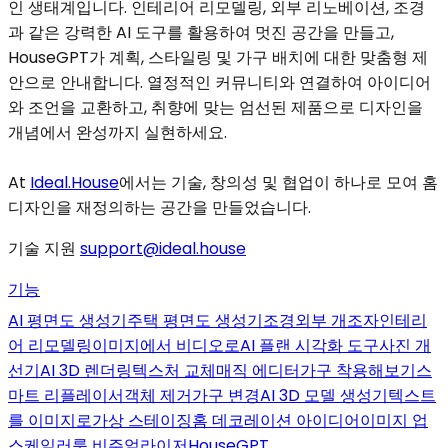
인 생태계입니다. 인테리어 리모델링, 외부 리노베이션, 조경
과 같은 강력한 AI 도구를 활용하여 멋진 공간을 만들고,
HouseGPT가 계획, 스타일링 및 가구 배치에 대한 맞춤형 제
안으로 안내합니다. 열정적인 커뮤니티와 연결하여 아이디어
와 조언을 교환하고, 취향에 맞는 엄선된 제품으로 디자인을
개념에서 완성까지 실현하세요.
At
Ideal.House
에서는 기술, 창의성 및 협업이 하나로 모여 홈
디자인을 재정의하는 공간을 만들었습니다.
기술 지원
support@ideal.house
기능
AI 평면도 생성기
주택 평면도 생성기
조경
외부 개조자
인테리
어 리모델링
이미지에서 비디오로
AI 플랜 시각화 도구
사진 개
선기
AI 3D 렌더링
텍스처 교체
매직 에디터
가구 착용해보기
스
마트 리플레이서
객체 제거
가구 변경
AI 3D 모델 생성기
텍스트
를 이미지로
가상 스테이징
홈 데코레이션 아이디어
이미지 업
스케일러
룸 비주얼라이저
HouseGPT