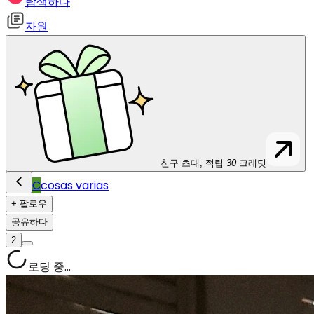
탐색하다
자원
친구 초대, 적립
30
크레딧
C
cosas varias
+ 팔로우
공유하다
2
로딩 중...