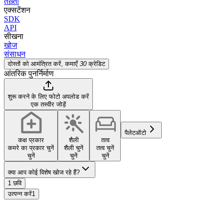
तख़्ता
एक्सटेंशन
SDK
API
सीखना
खोज
संसाधन
दोस्तों को आमंत्रित करें, कमाएँ
30
क्रेडिट
आंतरिक पुनर्निर्माण
शुरू करने के लिए फोटो अपलोड करें
एक तस्वीर जोड़ें
पैलेट
ऑटो
कक्ष प्रकार
शैली
तत्व
कमरे का प्रकार चुनें
शैली चुनें
तत्व चुनें
चुनें
चुनें
चुनें
क्या आप कोई विशेष खोज रहे हैं?
1 छवि
उत्पन्न करें
1