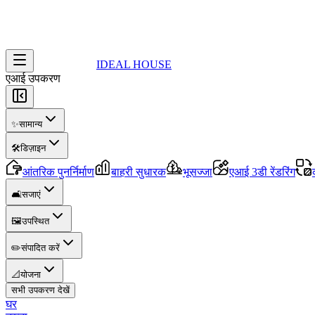
IDEAL HOUSE
एआई उपकरण
✨
सामान्य
🛠️
डिज़ाइन
आंतरिक पुनर्निर्माण
बाहरी सुधारक
भूसज्जा
एआई 3डी रेंडरिंग
🛋️
सजाएं
🖼️
उपस्थित
✏️
संपादित करें
📐
योजना
सभी उपकरण देखें
घर