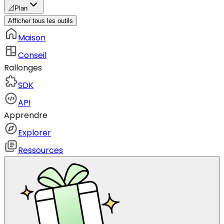
📐
Plan
Afficher tous les outils
Maison
Conseil
Rallonges
SDK
API
Apprendre
Explorer
Ressources