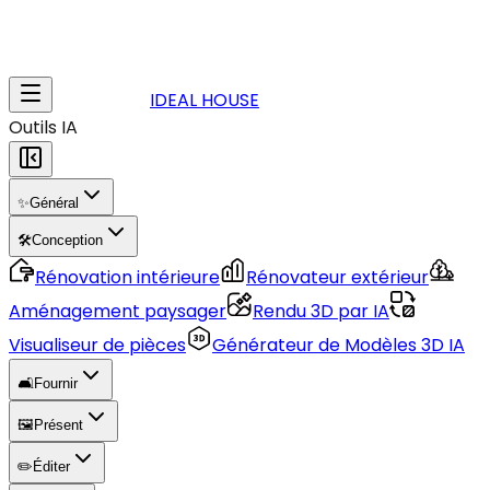
IDEAL HOUSE
Outils IA
✨
Général
🛠️
Conception
Rénovation intérieure
Rénovateur extérieur
Aménagement paysager
Rendu 3D par IA
Visualiseur de pièces
Générateur de Modèles 3D IA
🛋️
Fournir
🖼️
Présent
✏️
Éditer