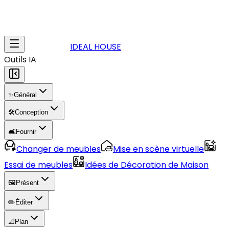
IDEAL HOUSE
Outils IA
✨
Général
🛠️
Conception
🛋️
Fournir
Changer de meubles
Mise en scène virtuelle
Essai de meubles
Idées de Décoration de Maison
🖼️
Présent
✏️
Éditer
📐
Plan