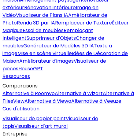
extérieur
Rénovation intérieure
Image en
Vidéo
Visualiseur de Plans IA
Améliorateur de
Photo
Rendu 3D par IA
Remplaceur de Texture
Éditeur
Magique
Essai de meubles
Remplaçant
Intelligent
Supprimeur d'Objets
Changer de
meubles
Générateur de Modèles 3D IA
Texte à
image
Mise en scène virtuelle
Idées de Décoration de
Maison
Améliorateur d'images
Visualiseur de
pièces
HouseGPT
Ressources
Comparaisons
Alternative à Roomvo
Alternative à Wizart
Alternative à
TilesView
Alternative à Viewa
Alternative à Veeuze
Cas d'utilisation
Visualiseur de papier peint
Visualiseur de
tapis
Visualiseur d’art mural
Entreprise