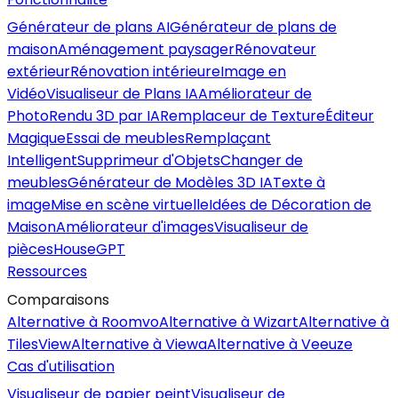
Générateur de plans AI
Générateur de plans de
maison
Aménagement paysager
Rénovateur
extérieur
Rénovation intérieure
Image en
Vidéo
Visualiseur de Plans IA
Améliorateur de
Photo
Rendu 3D par IA
Remplaceur de Texture
Éditeur
Magique
Essai de meubles
Remplaçant
Intelligent
Supprimeur d'Objets
Changer de
meubles
Générateur de Modèles 3D IA
Texte à
image
Mise en scène virtuelle
Idées de Décoration de
Maison
Améliorateur d'images
Visualiseur de
pièces
HouseGPT
Ressources
Comparaisons
Alternative à Roomvo
Alternative à Wizart
Alternative à
TilesView
Alternative à Viewa
Alternative à Veeuze
Cas d'utilisation
Visualiseur de papier peint
Visualiseur de