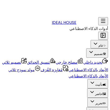
IDEAL HOUSE
أدوات الذكاء الاصطناعي
✨
عام
🛠️
تصميم
تجديد داخلي
مصلح خارجي
تنسيق الحدائق
تصميم ثلاثي
الأبعاد بالذكاء الاصطناعي
مُعَايِرَة الغُرَف
مولد نموذج ثلاثي
الأبعاد بالذكاء الاصطناعي
🛋️
تأثيث
🖼️
حاضر
✏️
تحرير