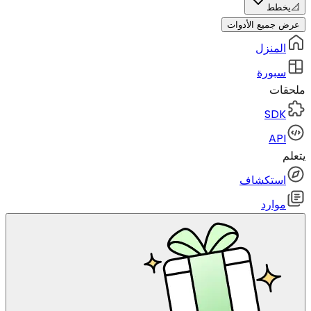
📐
يخطط
عرض جميع الأدوات
المنزل
سبورة
ملحقات
SDK
API
يتعلم
استكشاف
موارد