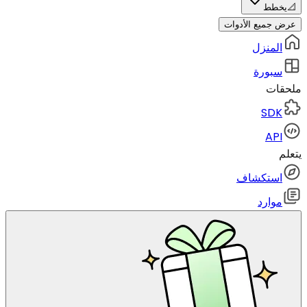
📐
يخطط
عرض جميع الأدوات
المنزل
سبورة
ملحقات
SDK
API
يتعلم
استكشاف
موارد