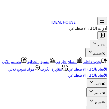
IDEAL HOUSE
أدوات الذكاء الاصطناعي
✨
عام
🛠️
تصميم
تجديد داخلي
مصلح خارجي
تنسيق الحدائق
تصميم ثلاثي
الأبعاد بالذكاء الاصطناعي
مُعَايِرَة الغُرَف
مولد نموذج ثلاثي
الأبعاد بالذكاء الاصطناعي
🛋️
تأثيث
🖼️
حاضر
✏️
تحرير