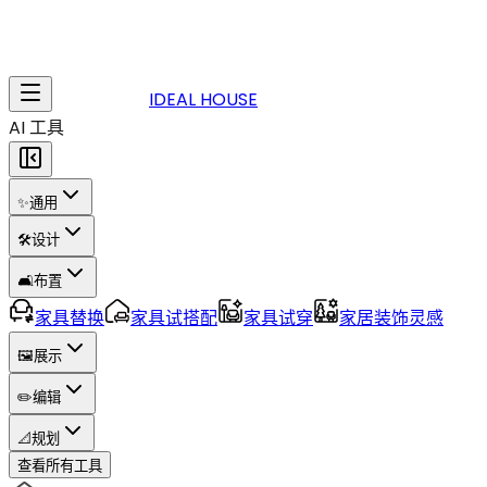
IDEAL HOUSE
AI 工具
✨
通用
🛠️
设计
🛋️
布置
家具替换
家具试搭配
家具试穿
家居装饰灵感
🖼️
展示
✏️
编辑
📐
规划
查看所有工具