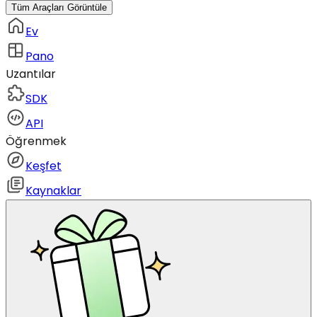
Tüm Araçları Görüntüle
Ev
Pano
Uzantılar
SDK
API
Öğrenmek
Keşfet
Kaynaklar