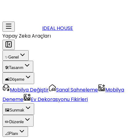
IDEAL HOUSE
Yapay Zeka Araçları
✨
Genel
🛠️
Tasarım
🛋️
Döşeme
Mobilya Değiştir
Sanal Sahneleme
Mobilya
Deneme
Ev Dekorasyonu Fikirleri
🖼️
Sunmak
✏️
Düzenle
📐
Planı