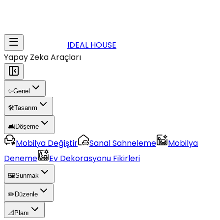
IDEAL HOUSE
Yapay Zeka Araçları
✨
Genel
🛠️
Tasarım
🛋️
Döşeme
Mobilya Değiştir
Sanal Sahneleme
Mobilya
Deneme
Ev Dekorasyonu Fikirleri
🖼️
Sunmak
✏️
Düzenle
📐
Planı