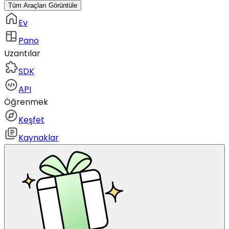
Tüm Araçları Görüntüle
Ev
Pano
Uzantılar
SDK
API
Öğrenmek
Keşfet
Kaynaklar