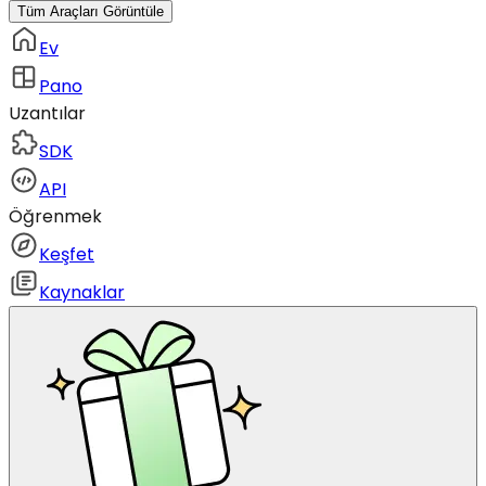
Tüm Araçları Görüntüle
Ev
Pano
Uzantılar
SDK
API
Öğrenmek
Keşfet
Kaynaklar