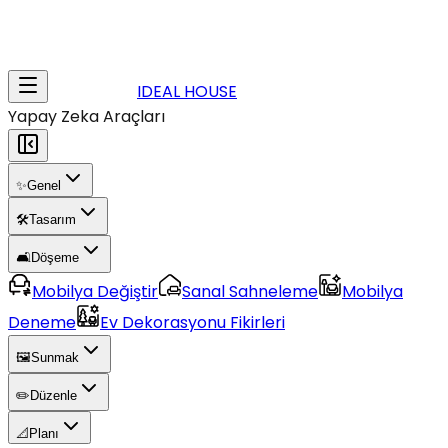
IDEAL HOUSE
Yapay Zeka Araçları
✨
Genel
🛠️
Tasarım
🛋️
Döşeme
Mobilya Değiştir
Sanal Sahneleme
Mobilya
Deneme
Ev Dekorasyonu Fikirleri
🖼️
Sunmak
✏️
Düzenle
📐
Planı