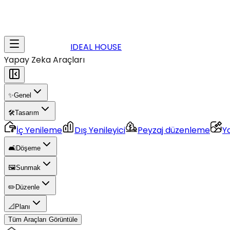
IDEAL HOUSE
Yapay Zeka Araçları
✨
Genel
🛠️
Tasarım
İç Yenileme
Dış Yenileyici
Peyzaj düzenleme
Y
🛋️
Döşeme
🖼️
Sunmak
✏️
Düzenle
📐
Planı
Tüm Araçları Görüntüle