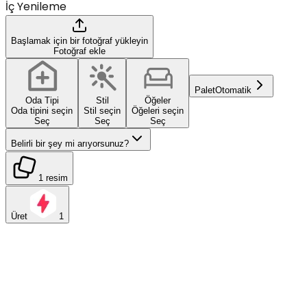
İç Yenileme
Başlamak için bir fotoğraf yükleyin
Fotoğraf ekle
Palet
Otomatik
Oda Tipi
Stil
Öğeler
Oda tipini seçin
Stil seçin
Öğeleri seçin
Seç
Seç
Seç
Belirli bir şey mi arıyorsunuz?
1 resim
Üret
1