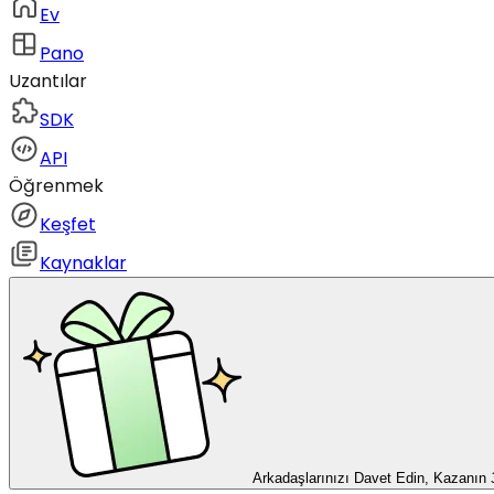
Ev
Pano
Uzantılar
SDK
API
Öğrenmek
Keşfet
Kaynaklar
Arkadaşlarınızı Davet Edin, Kazanın