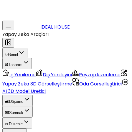
IDEAL HOUSE
Yapay Zeka Araçları
✨
Genel
🛠️
Tasarım
İç Yenileme
Dış Yenileyici
Peyzaj düzenleme
Yapay Zeka 3D Görselleştirme
Oda Görselleştirici
AI 3D Model Üretici
🛋️
Döşeme
🖼️
Sunmak
✏️
Düzenle