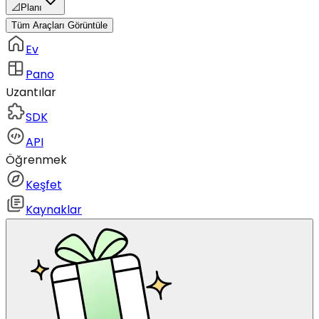
📐
Planı
Tüm Araçları Görüntüle
Ev
Pano
Uzantılar
SDK
API
Öğrenmek
Keşfet
Kaynaklar