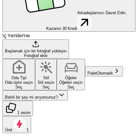
Arkadaşlarınızı Davet Edin,
Kazanın
30
Kredi
İç Yenileme
Başlamak için bir fotoğraf yükleyin
Fotoğraf ekle
Palet
Otomatik
Oda Tipi
Stil
Öğeler
Oda tipini seçin
Stil seçin
Öğeleri seçin
Seç
Seç
Seç
Belirli bir şey mi arıyorsunuz?
1 resim
Üret
1