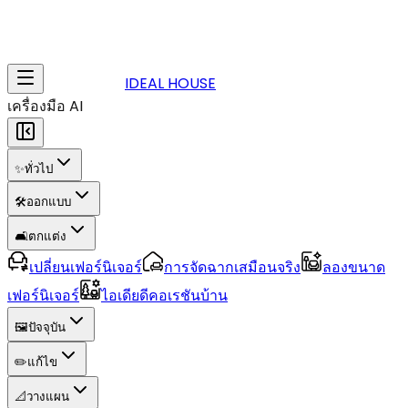
IDEAL HOUSE
เครื่องมือ AI
✨
ทั่วไป
🛠️
ออกแบบ
🛋️
ตกแต่ง
เปลี่ยนเฟอร์นิเจอร์
การจัดฉากเสมือนจริง
ลองขนาด
เฟอร์นิเจอร์
ไอเดียดีคอเรชันบ้าน
🖼️
ปัจจุบัน
✏️
แก้ไข
📐
วางแผน