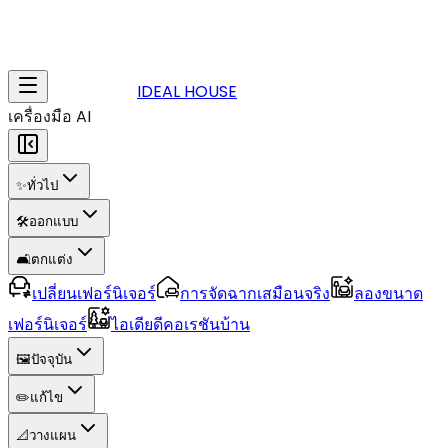
IDEAL HOUSE
เครื่องมือ AI
✨
ทั่วไป
🛠️
ออกแบบ
🛋️
ตกแต่ง
เปลี่ยนเฟอร์นิเจอร์
การจัดฉากเสมือนจริง
ลองขนาด
เฟอร์นิเจอร์
ไอเดียดีคอเรชันบ้าน
🖼️
ปัจจุบัน
✏️
แก้ไข
📐
วางแผน