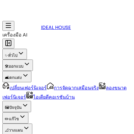
IDEAL HOUSE
เครื่องมือ AI
✨
ทั่วไป
🛠️
ออกแบบ
🛋️
ตกแต่ง
เปลี่ยนเฟอร์นิเจอร์
การจัดฉากเสมือนจริง
ลองขนาด
เฟอร์นิเจอร์
ไอเดียดีคอเรชันบ้าน
🖼️
ปัจจุบัน
✏️
แก้ไข
📐
วางแผน