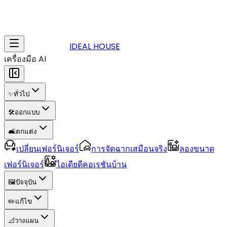
IDEAL HOUSE
เครื่องมือ AI
✨
ทั่วไป
🛠️
ออกแบบ
🛋️
ตกแต่ง
เปลี่ยนเฟอร์นิเจอร์
การจัดฉากเสมือนจริง
ลองขนาด
เฟอร์นิเจอร์
ไอเดียดีคอเรชันบ้าน
🖼️
ปัจจุบัน
✏️
แก้ไข
📐
วางแผน