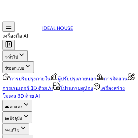
IDEAL HOUSE
เครื่องมือ AI
✨
ทั่วไป
🛠️
ออกแบบ
การปรับปรุงภายใน
ผู้ปรับปรุงภายนอก
การจัดสวน
การเรนเดอร์ 3D ด้วย AI
โปรแกรมดูห้อง
เครื่องสร้าง
โมเดล 3D ด้วย AI
🛋️
ตกแต่ง
🖼️
ปัจจุบัน
✏️
แก้ไข