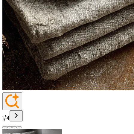
1
/
4