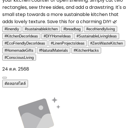
your kitchen counter or open shelving. Simply cut two
rectangles, sew three sides, and add a drawstring. It's a
small step towards a more sustainable kitchen that
adds lovely texture. Save this for a charming DIY! 🌿
#linendiy
#sustainablekitchen
#breadbag
#ecofriendlyliving
#KitchenDecorIdeas
#DIYHomeIdeas
#SustainableLivingIdeas
#EcoFriendlyDecorIdeas
#LinenProjectsIdeas
#ZeroWasteKitchen
#HomemadeGifts
#NaturalMaterials
#KitchenHacks
#ConsciousLiving
24 ต.ค. 2568
คัดลอกสไตล์