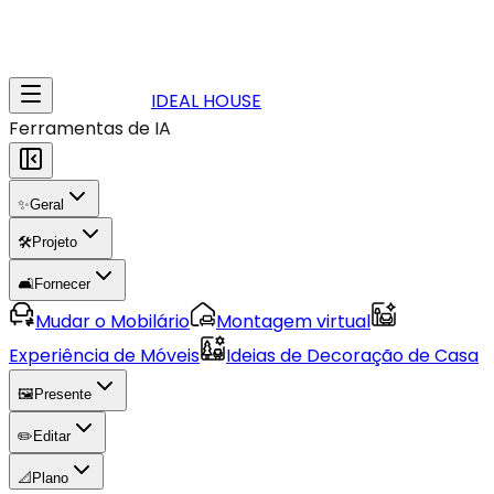
IDEAL HOUSE
Ferramentas de IA
✨
Geral
🛠️
Projeto
🛋️
Fornecer
Mudar o Mobilário
Montagem virtual
Experiência de Móveis
Ideias de Decoração de Casa
🖼️
Presente
✏️
Editar
📐
Plano