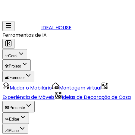
IDEAL HOUSE
Ferramentas de IA
✨
Geral
🛠️
Projeto
🛋️
Fornecer
Mudar o Mobilário
Montagem virtual
Experiência de Móveis
Ideias de Decoração de Casa
🖼️
Presente
✏️
Editar
📐
Plano