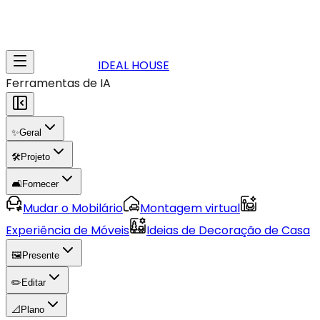
IDEAL HOUSE
Ferramentas de IA
✨
Geral
🛠️
Projeto
🛋️
Fornecer
Mudar o Mobilário
Montagem virtual
Experiência de Móveis
Ideias de Decoração de Casa
🖼️
Presente
✏️
Editar
📐
Plano