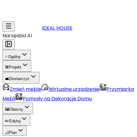
IDEAL HOUSE
Narzędzia AI
✨
Ogólny
🛠️
Projekt
🛋️
Dostarczyć
Zmień meble
Wirtualne urządzenie
Przymiarka
Mebli
Pomysły na Dekorację Domu
🖼️
Obecny
✏️
Edytuj
📐
Plan