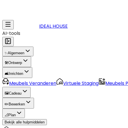
IDEAL HOUSE
AI-tools
✨
Algemeen
🛠️
Ontwerp
🛋️
Inrichten
Meubels Veranderen
Virtuele Staging
Meubels 
🖼️
Cadeau
✏️
Bewerken
📐
Plan
Bekijk alle hulpmiddelen