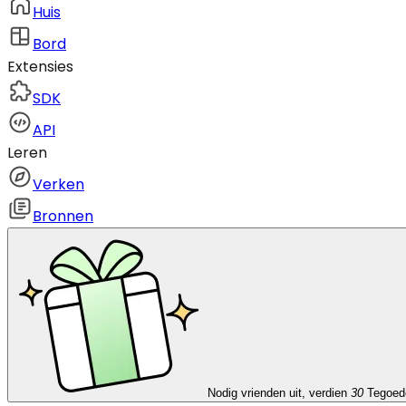
Huis
Bord
Extensies
SDK
API
Leren
Verken
Bronnen
Nodig vrienden uit, verdien
30
Tegoed