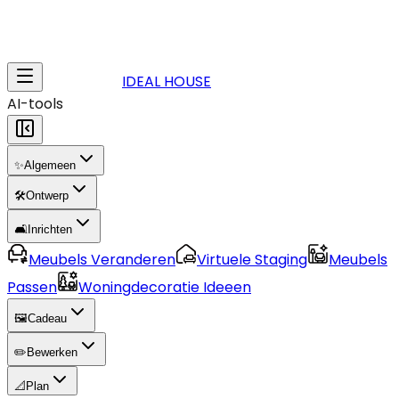
IDEAL HOUSE
AI-tools
✨
Algemeen
🛠️
Ontwerp
🛋️
Inrichten
Meubels Veranderen
Virtuele Staging
Meubels
Passen
Woningdecoratie Ideeen
🖼️
Cadeau
✏️
Bewerken
📐
Plan