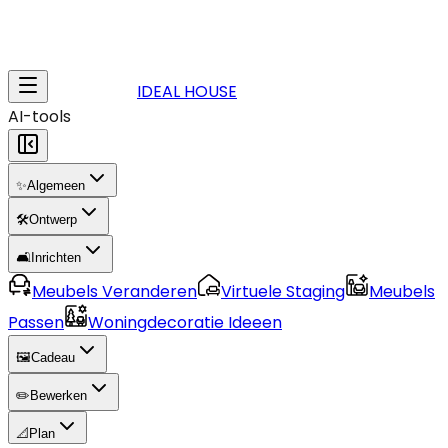
IDEAL HOUSE
AI-tools
✨
Algemeen
🛠️
Ontwerp
🛋️
Inrichten
Meubels Veranderen
Virtuele Staging
Meubels
Passen
Woningdecoratie Ideeen
🖼️
Cadeau
✏️
Bewerken
📐
Plan