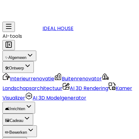
IDEAL HOUSE
AI-tools
✨
Algemeen
🛠️
Ontwerp
Interieurrenovatie
Buitenrenovator
Landschapsarchitectuur
AI 3D Rendering
Kamer
Visualizer
AI 3D Modelgenerator
🛋️
Inrichten
🖼️
Cadeau
✏️
Bewerken