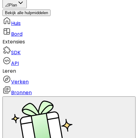
📐
Plan
Bekijk alle hulpmiddelen
Huis
Bord
Extensies
SDK
API
Leren
Verken
Bronnen