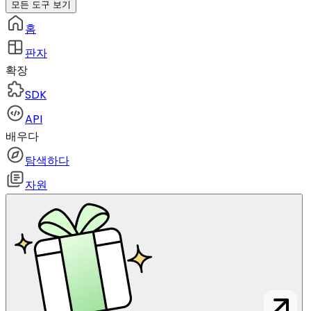
모든 도구 보기
홈
판자
확장
SDK
API
배우다
탐색하다
자원