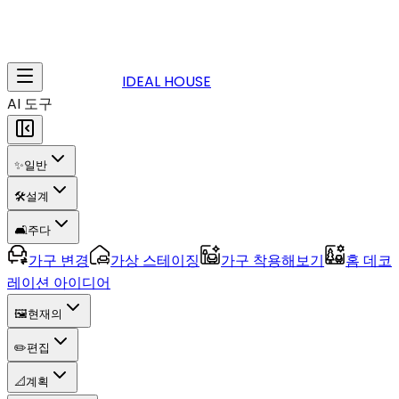
IDEAL HOUSE
AI 도구
✨
일반
🛠️
설계
🛋️
주다
가구 변경
가상 스테이징
가구 착용해보기
홈 데코
레이션 아이디어
🖼️
현재의
✏️
편집
📐
계획