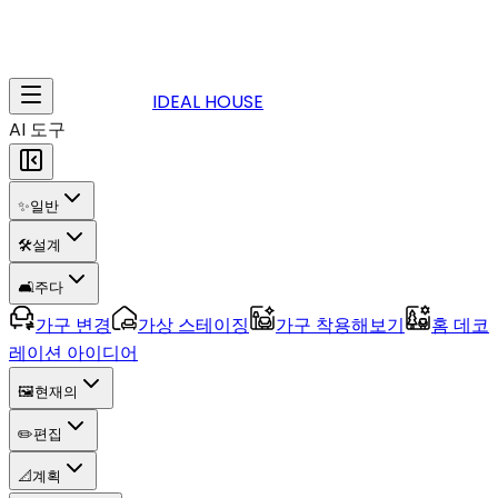
IDEAL HOUSE
AI 도구
✨
일반
🛠️
설계
🛋️
주다
가구 변경
가상 스테이징
가구 착용해보기
홈 데코
레이션 아이디어
🖼️
현재의
✏️
편집
📐
계획