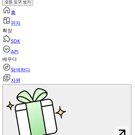
모든 도구 보기
홈
판자
확장
SDK
API
배우다
탐색하다
자원